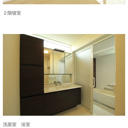
２階寝室
洗面室 浴室