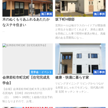
施工事例
施工事例
木のぬくもりあふれるあたたか
坂下町H様邸
なステキ住まい
玄関ホールは袖ガラスのハイドアが開放感
と明るさを届けてくれます。 床色と建具
...
を同色にした事で照明や家具が映え、高級
感のある雰囲気になっ...
見学会・イベント
施工事例
会津若松市町北町【住宅完成見
健康・快適に暮らす家
学会】
リビングダイニング リビングからつなが
る和室 おしゃれでモダンな、現代風の和
【会場】会津若松市町北町大字上荒久田字
室 玄関 キッチン キッチン...
石尻地内 【日時】2021年6月27日
（日） 10時〜 1時間に１組様の完全予約
制となりますので、お電...