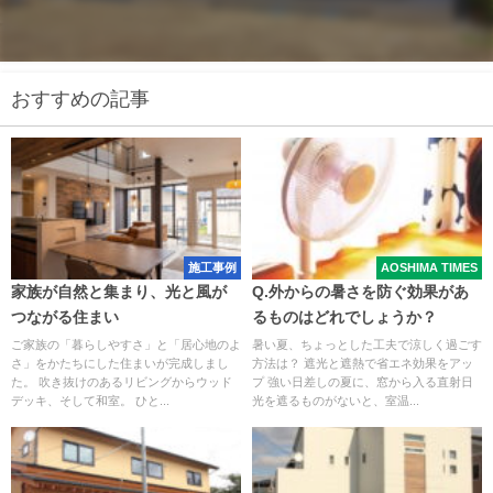
おすすめの記事
施工事例
AOSHIMA TIMES
家族が自然と集まり、光と風が
Q.外からの暑さを防ぐ効果があ
つながる住まい
るものはどれでしょうか？
ご家族の「暮らしやすさ」と「居心地のよ
暑い夏、ちょっとした工夫で涼しく過ごす
さ」をかたちにした住まいが完成しまし
方法は？ 遮光と遮熱で省エネ効果をアッ
た。 吹き抜けのあるリビングからウッド
プ 強い日差しの夏に、窓から入る直射日
デッキ、そして和室。 ひと...
光を遮るものがないと、室温...