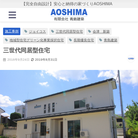
【完全自由設計】安心と納得の家づくりAOSHIMA
施工事例
ジョイコス
三世代同居型住宅
会津 新築
地域型住宅グリーン化事業採択住宅
長期優良住宅
青島建築
三世代同居型住宅
2016年9月24日
2019年8月31日