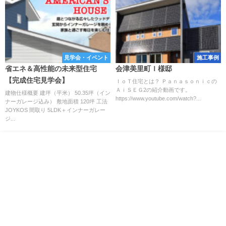
見学会・イベント
施工事例
省エネ＆高性能の未来型住宅
会津美里町Ｉ様邸
【完成住宅見学会】
ＩｏＴ住宅とは？ Ｐａｎａｓｏｎｉｃの
ＡｉＳＥＧ2の紹介動画です。
建物仕様概要 建坪（平米） 50.35坪（イン
https://www.youtube.com/watch?...
ナーガレージ込み） 敷地面積 120坪 工法
JOYKOS 間取り 5LDK＋インナーガレー
ジ...